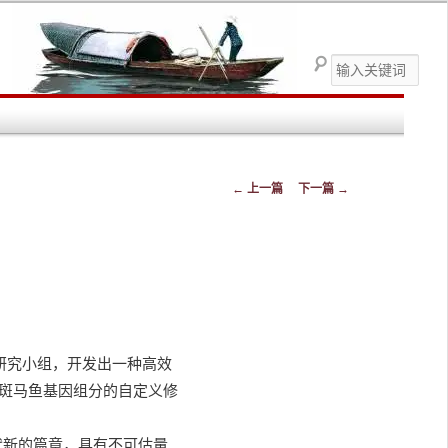
搜
索
文章导航
←
上一篇
下一篇
→
研究小组，开发出一种高效
斑马鱼基因组分的自定义修
时代新的篇章，具有不可估量