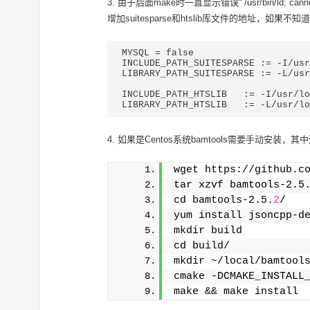
3. 由于后面make时一直显示错误“ /usr/bin/ld: can
增加suitesparse和htslib库文件的地址，如果不知道
MYSQL = false

INCLUDE_PATH_SUITESPARSE := -I/usr
LIBRARY_PATH_SUITESPARSE := -L/usr
INCLUDE_PATH_HTSLIB   := -I/usr/lo
LIBRARY_PATH_HTSLIB   := -L/usr/lo
4. 如果是Centos系统bamtools需要手动安装，
wget https://github.c
tar xzvf bamtools-2.5
cd bamtools-2.5.
2
/
yum install jsoncpp-d
mkdir build
cd build/
mkdir ~/local/bamtool
cmake -DCMAKE_INSTALL
make && make install