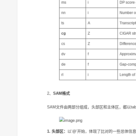
ms
i
DP score 
nn
i
Number of
ts
A
Transcript
cg
Z
CIGAR str
cs
Z
Difference
dv
f
Approxim
de
f
Gap-comp
rl
i
Length of
2、
SAM格式
SAM文件由两部分组成，头部区和主体区，都以ta
1. 头部区：
以’@’开始，体现了比对的一些总体信