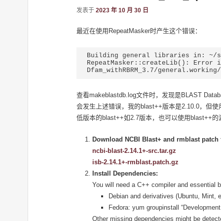
发表于
2023 年 10 月 30 日
最近在使用RepeatMasker时产生这个错误：
Building general libraries in: ~/s
RepeatMasker::createLib(): Error i
Dfam_withRBRM_3.7/general.working/
查看makeblastdb.log文件时，发现是BLAST Database 
会发生上述错误，我的blast++版本是2.10.0，
低版本的blast++如2.7版本，也可以使用blast
Download NCBI Blast+ and rmblast patch f
ncbi-blast-2.14.1+-src.tar.gz
isb-2.14.1+-rmblast.patch.gz
Install Dependencies:
You will need a C++ compiler and essential b
Debian and derivatives (Ubuntu, Mint, etc
Fedora: yum groupinstall “Development
Other missing dependencies might be detecte