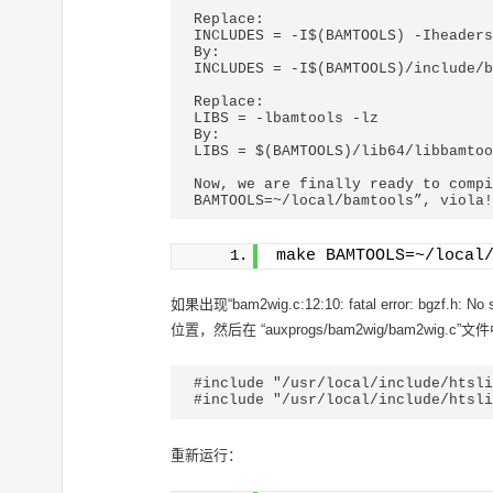
Replace:

INCLUDES = -I$(BAMTOOLS) -Iheaders
By:

INCLUDES = -I$(BAMTOOLS)/include/b
Replace:

LIBS = -lbamtools -lz

By:

LIBS = $(BAMTOOLS)/lib64/libbamtoo
Now, we are finally ready to compi
BAMTOOLS=~/local/bamtools”, viola!
make BAMTOOLS=~/local
如果出现“bam2wig.c:12:10: fatal error: bgzf.h: No s
位置，然后在 “auxprogs/bam2wig/bam2wig.
#include "/usr/local/include/htsli
#include "/usr/local/include/htsli
重新运行：