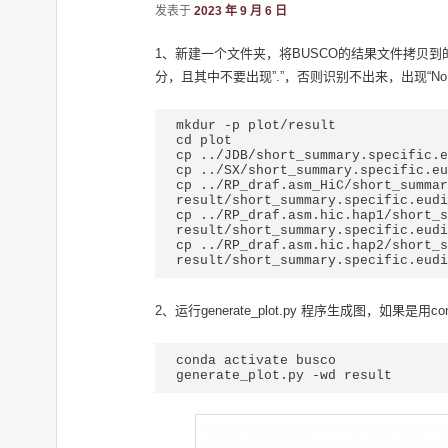
发表于
2023 年 9 月 6 日
1、新建一个文件夹，将BUSCO的结果文件拷贝到的这个文件夹中
分，且其中不要出现”.”，否则识别不出来，出现“No files matchin
mkdur -p plot/result

cd plot

cp ../JDB/short_summary.specific.e
cp ../SX/short_summary.specific.eu
cp ../RP_draf.asm_HiC/short_summar
result/short_summary.specific.eudi
cp ../RP_draf.asm.hic.hap1/short_s
result/short_summary.specific.eudi
cp ../RP_draf.asm.hic.hap2/short_s
2、运行generate_plot.py 程序生成图，如果是用cond
conda activate busco

generate_plot.py -wd result