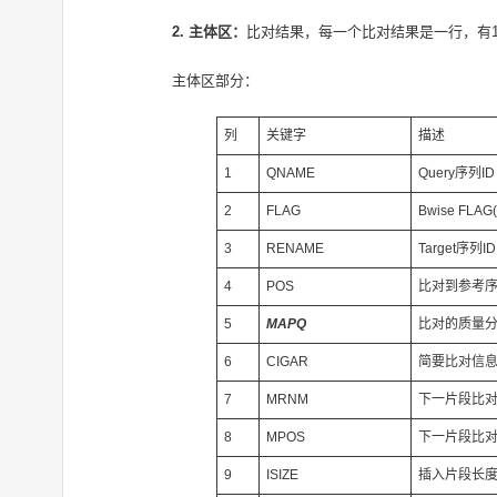
2. 主体区：
比对结果，每一个比对结果是一行，有
主体区部分：
列
关键字
描述
1
QNAME
Query序列ID
2
FLAG
Bwise FLA
3
RENAME
Target序列ID
4
POS
比对到参考序
5
MAPQ
比对的质量分
6
CIGAR
简要比对信
7
MRNM
下一片段比
8
MPOS
下一片段比对
9
ISIZE
插入片段长