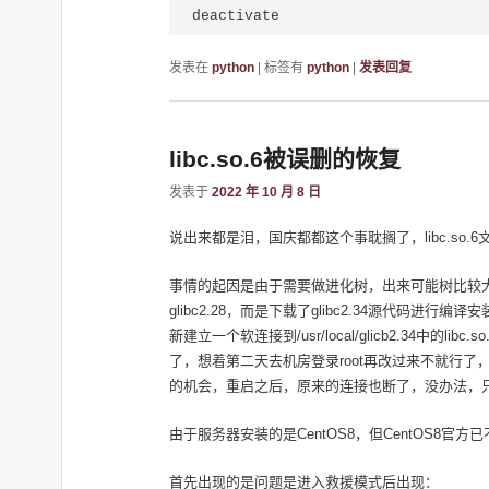
deactivate
发表在
python
|
标签有
python
|
发表回复
libc.so.6被误删的恢复
发表于
2022 年 10 月 8 日
说出来都是泪，国庆都都这个事耽搁了，libc.s
事情的起因是由于需要做进化树，出来可能树比较大，所以下载
glibc2.28，而是下载了glibc2.34源代码进行编
新建立一个软连接到/usr/local/glicb2.34
了，想着第二天去机房登录root再改过来不就行了
的机会，重启之后，原来的连接也断了，没办法，
由于服务器安装的是CentOS8，但CentOS8
首先出现的是问题是进入救援模式后出现：