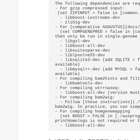
The following dependencies are req
- For gzip compressed input:

 (set ZIPINPUT = false in [common.mk](common.mk) if this feature is not required or the required libraries are not available)

  - libboost-iostreams-dev

  - zlib1g-dev

- For [comparative AUGUSTUS](docs/
  (set COMPGENEPRED = false in [common.mk](common.mk) if the libraries required by the CGP version are not available. Augustus can 
then only be run in single-genome 
  - libgsl-dev

  - libboost-all-dev

  - libsuitesparse-dev

  - liblpsolve55-dev

  - libsqlite3-dev (add SQLITE = false to [common.mk](common.mk) if this feature is not required or the required library is not 
available)

  - libmysql++-dev (add MYSQL = false to [common.mk](common.mk) if this feature is not required or the required library is not 
available)

- For compiling bam2hints and filt
  - libbamtools-dev

- For compiling utrrnaseq:

  - libboost-all-dev (version must be >Boost_1_49_0)

- For compiling bam2wig:

  - Follow [these instructions](./auxprogs/bam2wig/README.md). Note that it shouldn't be a problem to compile AUGUSTUS without 
bam2wig. In practice, you can simp
- For compiling homgenemapping

  (set BOOST = FALSE in [./auxprogs/homgenemapping/src/Makefile](./auxprogs/homgenemapping/src/Makefile) if the option --
printHomologs is not required or t
  - libboost-all-dev