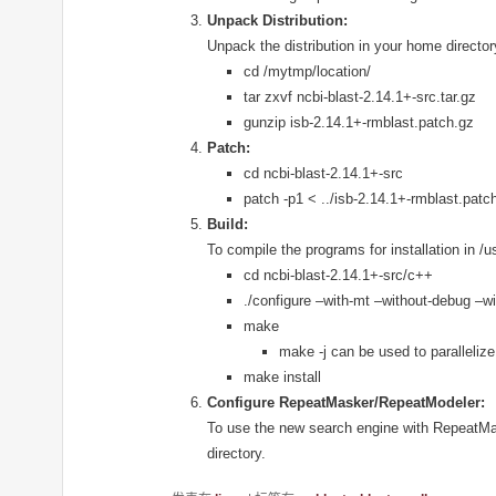
Unpack Distribution:
Unpack the distribution in your home directory
cd /mytmp/location/
tar zxvf ncbi-blast-2.14.1+-src.tar.gz
gunzip isb-2.14.1+-rmblast.patch.gz
Patch:
cd ncbi-blast-2.14.1+-src
patch -p1 < ../isb-2.14.1+-rmblast.patc
Build:
To compile the programs for installation in /u
cd ncbi-blast-2.14.1+-src/c++
./configure –with-mt –without-debug –wi
make
make -j can be used to paralleliz
make install
Configure RepeatMasker/RepeatModeler:
To use the new search engine with RepeatMas
directory.