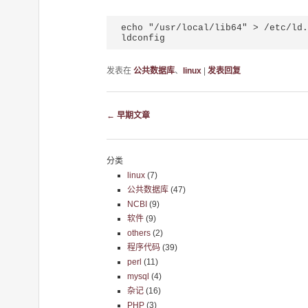
echo "/usr/local/lib64" > /etc/ld.
ldconfig
发表在
公共数据库
、
linux
|
发表回复
文章导航
←
早期文章
分类
linux
(7)
公共数据库
(47)
NCBI
(9)
软件
(9)
others
(2)
程序代码
(39)
perl
(11)
mysql
(4)
杂记
(16)
PHP
(3)