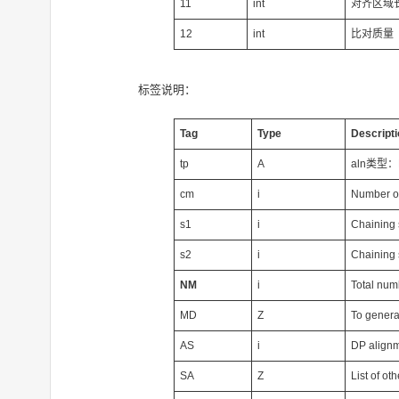
11
int
对齐区域长
12
int
比对质量（
标签说明：
Tag
Type
Descripti
tp
A
aln类型：P/p
cm
i
Number of
s1
i
Chaining 
s2
i
Chaining 
NM
i
Total num
MD
Z
To genera
AS
i
DP alignm
SA
Z
List of o