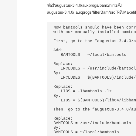
修改augustus-3.4.0/auxprogs/bam2hints和
augustus-3.4.0/ auxprogs/filterBam/src
Now bamtools should have been corr
with our manually installed bamtoo
First, go to the “augustus-3.4.0/a
Add:

   BAMTOOLS = ~/local/bamtools

Replace:

   INCLUDES = /usr/include/bamtools

By:

   INCLUDES = $(BAMTOOLS)/include/bamtools

Replace:

   LIBS = -lbamtools -lz

By:

   LIBS = $(BAMTOOLS)/lib64/libbamtools.a -lz

Then, go to the “augustus-3.4.0/au
Replace:

BAMTOOLS = /usr/include/bamtools

By:

BAMTOOLS = ~/local/bamtools
