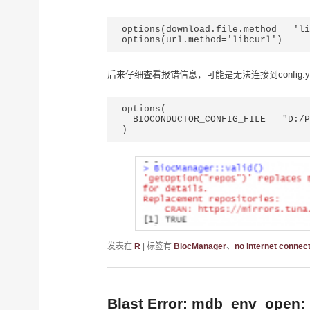
options(download.file.method = 'li
options(url.method='libcurl')
后来仔细查看报错信息，可能是无法连接到config.yaml
options(

  BIOCONDUCTOR_CONFIG_FILE = "D:/Program Files/R/R-4.2.3/config.yaml"

)
发表在
R
|
标签有
BiocManager
、
no internet connec
Blast Error: mdb_env_open: