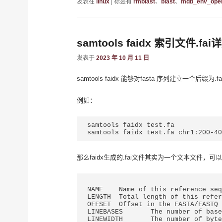
发表在
linux
|
标签有
rmblast
、
blast
、
mdb_env_ope
samtools faidx 索引文件.fai
发表于
2023 年 10 月 11 日
samtools faidx 能够对fasta 序列建立一个
例如：
samtools faidx test.fa

samtools faidx test.fa chr1:200-40
那么faidx生成的.fai文件其实为一个文本文件
NAME	Name of this reference sequence

LENGTH	Total length of this reference sequence, in bases

OFFSET	Offset in the FASTA/FASTQ file of this sequence's first base

LINEBASES	The number of bases on each line

LINEWIDTH	The number of bytes in each line, including the newline
