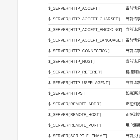
$_SERVER[‘HTTP_ACCEPT’]
当前请求的
$_SERVER[‘HTTP_ACCEPT_CHARSET’]
当前请求的 
$_SERVER[‘HTTP_ACCEPT_ENCODING’]
当前请求的
$_SERVER[‘HTTP_ACCEPT_LANGUAGE’]
当前请求的
$_SERVER[‘HTTP_CONNECTION’]
当前请求的
$_SERVER[‘HTTP_HOST’]
当前请求的
$_SERVER[‘HTTP_REFERER’]
链接到当
$_SERVER[‘HTTP_USER_AGENT’]
当前请求的
$_SERVER[‘HTTPS’]
如果通过
$_SERVER[‘REMOTE_ADDR’]
正在浏览
$_SERVER[‘REMOTE_HOST’]
正在浏
$_SERVER[‘REMOTE_PORT’]
用户连
$_SERVER[‘SCRIPT_FILENAME’]
当前执