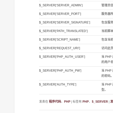
$_SERVER[‘SERVER_ADMIN’]
管理员
$_SERVER[‘SERVER_PORT’]
服务器
$_SERVER[‘SERVER_SIGNATURE’]
包含服
$_SERVER[‘PATH_TRANSLATED’]
当前脚
$_SERVER[‘SCRIPT_NAME’]
包含当
$_SERVER[‘REQUEST_URI’]
访问此页面
$_SERVER[‘PHP_AUTH_USER’]
当 PH
的用户
$_SERVER[‘PHP_AUTH_PW’]
当 PH
的密码
$_SERVER[‘AUTH_TYPE’]
当 PH
型。
发表在
程序代码
、
PHP
|
标签有
PHP
、
$_SERVER
|