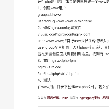
运行php的问题。如果是想单独建一个ww
1、创建www用户
groupadd www
useradd -g www www -s /bin/false
2、修改nginx.conf配置文件
vi /usr/local/nginx/conf/nginx.conf
user www www; #首行user去掉注释,修改Ngin
user,group配置相同，否则php运行出错
就在安装包里面找到复制到这里，找到有user和
3、重启nginx和php-fpm
nginx -s reload
/usr/local/php/sbin/php-fpm
4、测试
在www用户目录下创建test.php文件，输入
发表在
程序代码
、
PHP
|
标签有
nginx;php;安装
|
发表