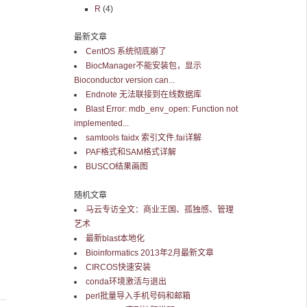
R
(4)
最新文章
CentOS 系统彻底崩了
BiocManager不能安装包，显示
Bioconductor version can...
Endnote 无法联接到在线数据库
Blast Error: mdb_env_open: Function not
implemented...
，
samtools faidx 索引文件.fai详解
PAF格式和SAM格式详解
BUSCO结果画图
随机文章
马云专访全文：商业王国、孤独感、管理
艺术
最新blast本地化
Bioinformatics 2013年2月最新文章
CIRCOS快速安装
conda环境激活与退出
perl批量导入手机号码和邮箱