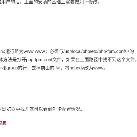
w的用户的话，上面的安装的基础上需要做如下修改。
x运行组为www www；必须与/usr/local/php/etc/php-fpm.conf中的
，具体方法是打开php-fpm.conf文件，如果在上面路径中找不到这个文件
group的行，去掉前面的;号，将nobody改为www。
;在浏览器中找开就可以看到PHP配置情况。
回复