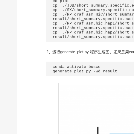
cd plot

cp ../JDB/short_summary.specific.e
cp ../SX/short_summary.specific.eu
cp ../RP_draf.asm_HiC/short_summar
result/short_summary.specific.eudi
cp ../RP_draf.asm.hic.hap1/short_s
result/short_summary.specific.eudi
cp ../RP_draf.asm.hic.hap2/short_s
2、运行generate_plot.py 程序生成图，如果是用cond
conda activate busco

generate_plot.py -wd result