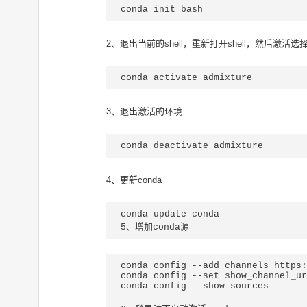
conda init bash
2、退出当前的shell，重新打开shell，然后激活选择的
conda activate admixture
3、退出激活的环境
conda deactivate admixture
4、更新conda
conda update conda

conda config --add channels https:
conda config --set show_channel_ur
conda config --show-sources
