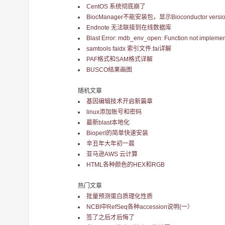
CentOS 系统彻底崩了
BiocManager不能安装包，显示Bioconductor version 
Endnote 无法联接到在线数据库
Blast Error: mdb_env_open: Function not implemen
samtools faidx 索引文件.fai详解
PAF格式和SAM格式详解
BUSCO结果画图
随机文章
基因编辑技术开启新篇章
linux添加账号和密码
最新blast本地化
Bioperl的简单快速安装
辛丑年大年初一晨
亚马逊AWS 云计算
HTML各种颜色的HEX和RGB
热门文章
批量预测蛋白质理化性质
NCBI中RefSeq各种accession说明(一）
签了之后才后悔了