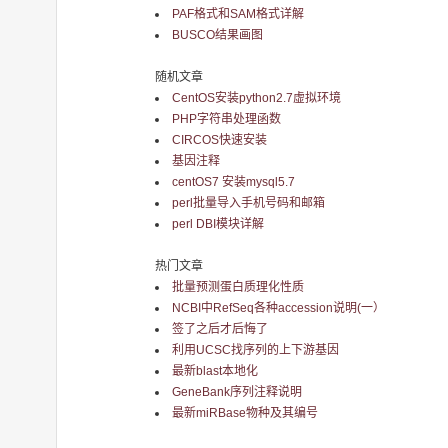
PAF格式和SAM格式详解
BUSCO结果画图
随机文章
CentOS安装python2.7虚拟环境
PHP字符串处理函数
CIRCOS快速安装
基因注释
centOS7 安装mysql5.7
perl批量导入手机号码和邮箱
perl DBI模块详解
热门文章
批量预测蛋白质理化性质
NCBI中RefSeq各种accession说明(一）
签了之后才后悔了
利用UCSC找序列的上下游基因
最新blast本地化
GeneBank序列注释说明
最新miRBase物种及其编号