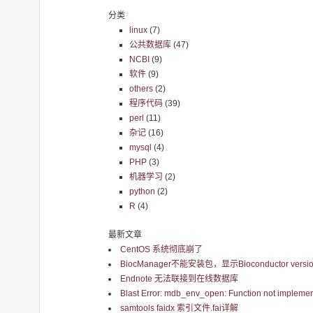
分类
linux
(7)
公共数据库
(47)
NCBI
(9)
软件
(9)
others
(2)
程序代码
(39)
perl
(11)
杂记
(16)
mysql
(4)
PHP
(3)
机器学习
(2)
python
(2)
R
(4)
最新文章
CentOS 系统彻底崩了
BiocManager不能安装包，显示Bioconductor version 
Endnote 无法联接到在线数据库
Blast Error: mdb_env_open: Function not implemen
samtools faidx 索引文件.fai详解