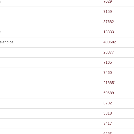
m
7029
7159
37682
a
13333
landica
400682
28377
7165
7460
218851
59689
3702
3818
s
9417
6253