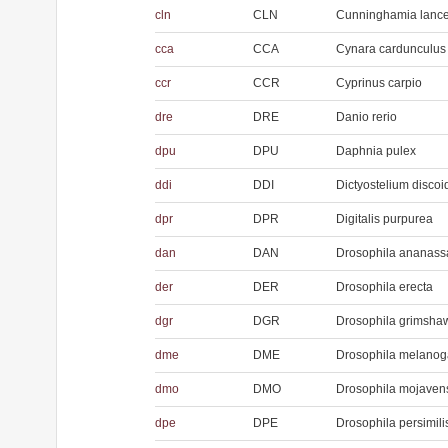
cln
CLN
Cunninghamia lance
cca
CCA
Cynara cardunculus
ccr
CCR
Cyprinus carpio
dre
DRE
Danio rerio
dpu
DPU
Daphnia pulex
ddi
DDI
Dictyostelium disco
dpr
DPR
Digitalis purpurea
dan
DAN
Drosophila ananass
der
DER
Drosophila erecta
dgr
DGR
Drosophila grimsha
dme
DME
Drosophila melanog
dmo
DMO
Drosophila mojaven
dpe
DPE
Drosophila persimili