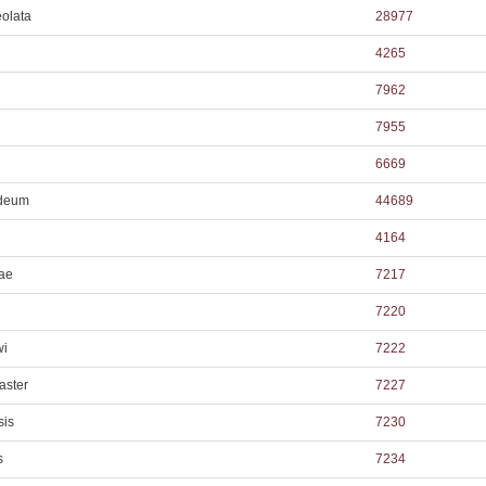
olata
28977
4265
7962
7955
6669
ideum
44689
4164
ae
7217
7220
wi
7222
aster
7227
sis
7230
s
7234