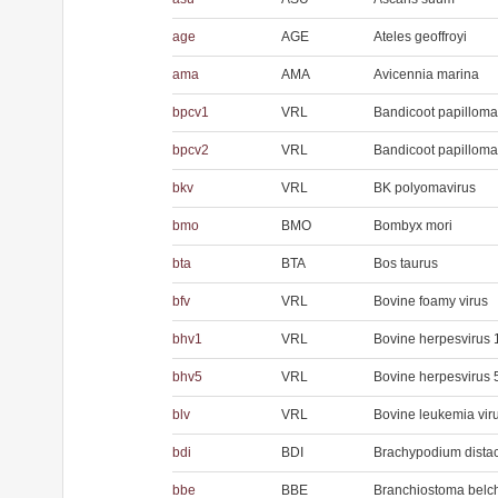
age
AGE
Ateles geoffroyi
ama
AMA
Avicennia marina
bpcv1
VRL
Bandicoot papillomat
bpcv2
VRL
Bandicoot papillomat
bkv
VRL
BK polyomavirus
bmo
BMO
Bombyx mori
bta
BTA
Bos taurus
bfv
VRL
Bovine foamy virus
bhv1
VRL
Bovine herpesvirus 
bhv5
VRL
Bovine herpesvirus 
blv
VRL
Bovine leukemia vir
bdi
BDI
Brachypodium dista
bbe
BBE
Branchiostoma belch