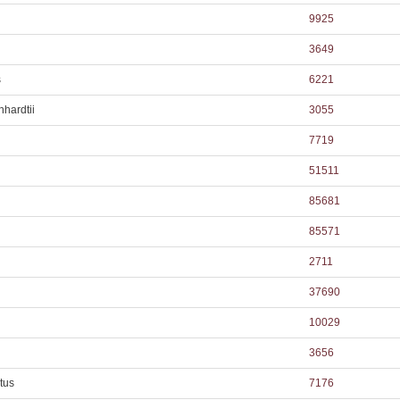
9925
3649
s
6221
hardtii
3055
7719
51511
85681
85571
2711
37690
10029
3656
tus
7176