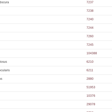
bscura
7237
7238
7240
7244
7260
7245
104388
losus
6210
cularis
6211
us
2880
51953
10376
29078