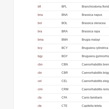
bfl
BFL
Branchiostoma flori
bna
BNA
Brassica napus
bol
BOL
Brassica oleracea
bra
BRA
Brassica rapa
bma
BMA
Brugia malayi
bcy
BCY
Bruguiera cylindrica
bgy
BGY
Bruguiera gymnorhi
cbn
CBN
Caenorhabditis bren
cbr
CBR
Caenorhabditis brig
cel
CEL
Caenorhabditis ele
crm
CRM
Caenorhabditis rem
cfa
CFA
Canis familiaris
cte
CTE
Capitella teleta