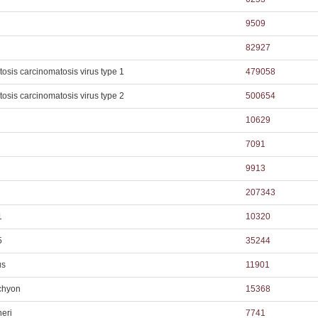
9509
82927
osis carcinomatosis virus type 1
479058
osis carcinomatosis virus type 2
500654
10629
7091
9913
207343
1
10320
5
35244
us
11901
chyon
15368
eri
7741