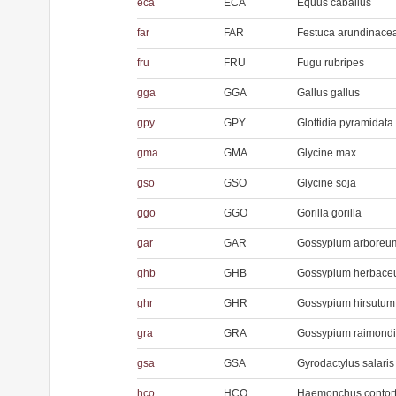
eca
ECA
Equus caballus
far
FAR
Festuca arundinace
fru
FRU
Fugu rubripes
gga
GGA
Gallus gallus
gpy
GPY
Glottidia pyramidata
gma
GMA
Glycine max
gso
GSO
Glycine soja
ggo
GGO
Gorilla gorilla
gar
GAR
Gossypium arboreu
ghb
GHB
Gossypium herbac
ghr
GHR
Gossypium hirsutum
gra
GRA
Gossypium raimondi
gsa
GSA
Gyrodactylus salaris
hco
HCO
Haemonchus contor