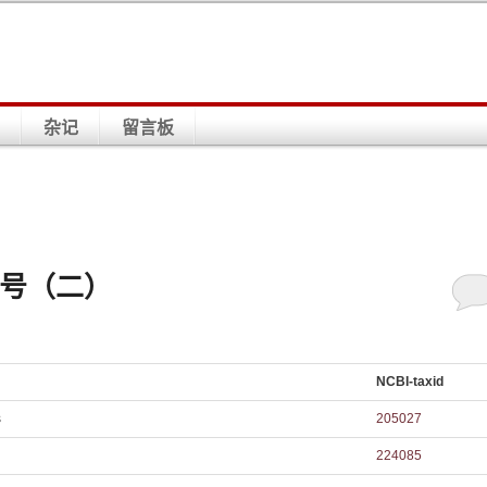
杂记
留言板
编号（二）
NCBI-taxid
s
205027
224085