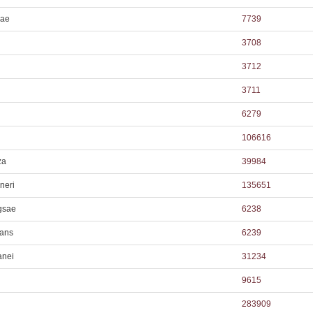
dae
7739
3708
3712
3711
6279
106616
za
39984
neri
135651
gsae
6238
gans
6239
anei
31234
9615
283909