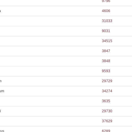
9796
a
4606
31033
9031
34515
3847
3848
9593
m
29729
eum
34274
3635
i
29730
37629
tus
6289