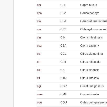
chi
CHI
Capra hircus
cpa
CPA
Carica papaya
cla
CLA
Cerebratulus lacteu
cre
CRE
Chlamydomonas rein
cin
CIN
Ciona intestinalis
csa
CSA
Ciona savignyi
ccl
CCL
Citrus clementina
crt
CRT
Citrus reticulata
csi
CSI
Citrus sinensis
ctr
CTR
Citrus trifoliata
cgr
CGR
Cricetulus griseus
cme
CME
Cucumis melo
cqu
CQU
Culex quinquefascia