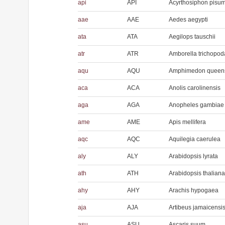
api
API
Acyrthosiphon pisu
aae
AAE
Aedes aegypti
ata
ATA
Aegilops tauschii
atr
ATR
Amborella trichopod
aqu
AQU
Amphimedon queens
aca
ACA
Anolis carolinensis
aga
AGA
Anopheles gambiae
ame
AME
Apis mellifera
aqc
AQC
Aquilegia caerulea
aly
ALY
Arabidopsis lyrata
ath
ATH
Arabidopsis thaliana
ahy
AHY
Arachis hypogaea
aja
AJA
Artibeus jamaicensi
asu
ASU
Ascaris suum