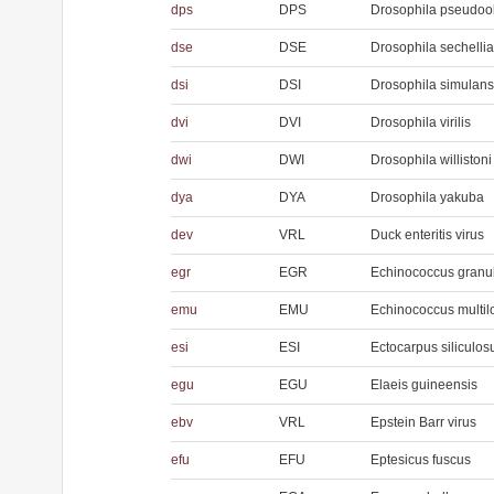
dps
DPS
Drosophila pseudoo
dse
DSE
Drosophila sechellia
dsi
DSI
Drosophila simulans
dvi
DVI
Drosophila virilis
dwi
DWI
Drosophila willistoni
dya
DYA
Drosophila yakuba
dev
VRL
Duck enteritis virus
egr
EGR
Echinococcus granu
emu
EMU
Echinococcus multilo
esi
ESI
Ectocarpus siliculos
egu
EGU
Elaeis guineensis
ebv
VRL
Epstein Barr virus
efu
EFU
Eptesicus fuscus