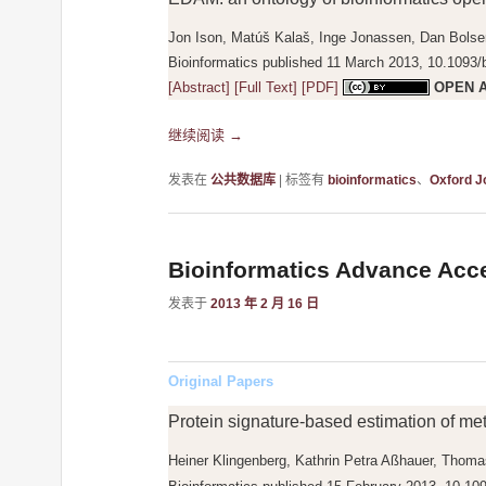
Jon Ison, Matúš Kalaš, Inge Jonassen, Dan Bolse
Bioinformatics published 11 March 2013, 10.1093/b
[Abstract]
[Full Text]
[PDF]
OPEN 
继续阅读
→
发表在
公共数据库
|
标签有
bioinformatics
、
Oxford J
Bioinformatics Advance Acce
发表于
2013 年 2 月 16 日
Original Papers
Protein signature-based estimation of me
Heiner Klingenberg, Kathrin Petra Aßhauer, Thoma