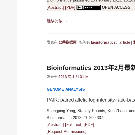
Bioinformatics published 15 February 2013, 10.109
[Abstract]
[PDF]
OPEN ACCESS
继续阅读
→
发表在
公共数据库
|
标签有
bioinformatics
、
article
|
Bioinformatics 2013年2月
发表于
2013 年 1 月 31 日
GENOME ANALYSIS
PAIR: paired allelic log-intensity-ratio
Shengping Yang, Stanley Pounds, Kun Zhang, and
Bioinformatics 2013 29: 299-307
[Abstract]
[Full Text]
[PDF]
[Request Permissions]