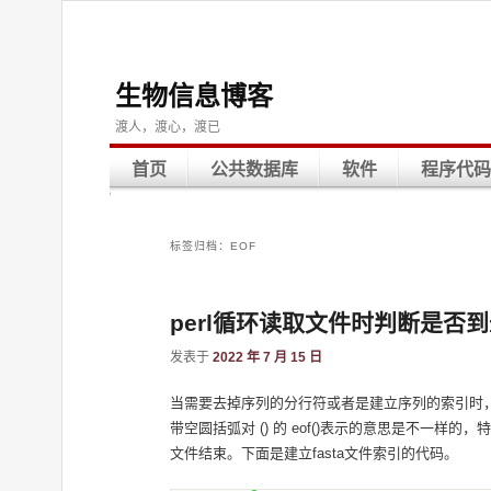
生物信息博客
渡人，渡心，渡已
首页
公共数据库
软件
程序代码
标签归档：
EOF
perl循环读取文件时判断是否
发表于
2022 年 7 月 15 日
当需要去掉序列的分行符或者是建立序列的索引时，当
带空圆括弧对 () 的 eof()表示的意思是不一样的
文件结束。下面是建立fasta文件索引的代码。