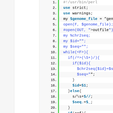
#!/usr/bin/perl
use
 strict;
use
 warnings;
my 
$genome_file
 = “ge
open(F, $genome_file)
#open(OUT, "
>
outfile
"
my %chr2seq;
my $id="
";
my $seq="
";
while(<F>){
  if(/^>(\S+)/){
    if($id){
      $chr2seq{$id}=$
      $seq="
";
}
$id
=
$1
;
}
else
{
    s/\s+
$//
;
$seq.
=
$_
;
}